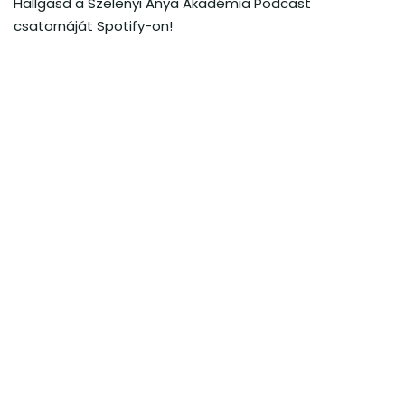
Hallgasd a Szelényi Anya Akadémia Podcast
csatornáját Spotify-on!