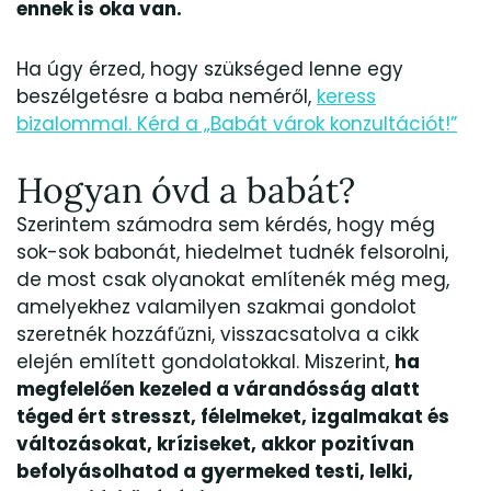
ennek is oka van.
Ha úgy érzed, hogy szükséged lenne egy
beszélgetésre a baba neméről,
keress
bizalommal. Kérd a „Babát várok konzultációt!”
Hogyan óvd a babát?
Szerintem számodra sem kérdés, hogy még
sok-sok babonát, hiedelmet tudnék felsorolni,
de most csak olyanokat említenék még meg,
amelyekhez valamilyen szakmai gondolot
szeretnék hozzáfűzni, visszacsatolva a cikk
elején említett gondolatokkal. Miszerint,
ha
megfelelően kezeled a várandósság alatt
téged ért stresszt, félelmeket, izgalmakat és
változásokat, kríziseket, akkor pozitívan
befolyásolhatod a gyermeked testi, lelki,