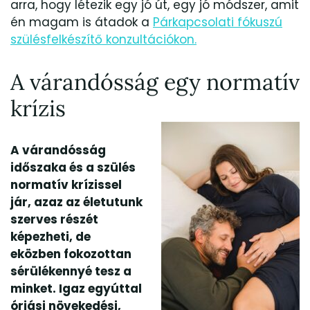
arra, hogy létezik egy jó út, egy jó módszer, amit
én magam is átadok a
Párkapcsolati fókuszú
szülésfelkészítő konzultációkon.
A várandósság egy normatív
krízis
A várandósság
időszaka és a szülés
normatív krízissel
jár, azaz az életutunk
szerves részét
képezheti, de
eközben fokozottan
sérülékennyé tesz a
minket. Igaz egyúttal
óriási növekedési,