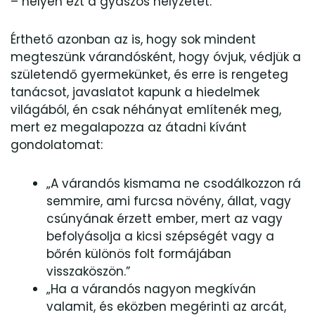
– helyén ezt a gyászos helyzetet.
Érthető azonban az is, hogy sok mindent
megteszünk várandósként, hogy óvjuk, védjük a
születendő gyermekünket, és erre is rengeteg
tanácsot, javaslatot kapunk a hiedelmek
világából, én csak néhányat említenék meg,
mert ez megalapozza az átadni kívánt
gondolatomat:
„A várandós kismama ne csodálkozzon rá
semmire, ami furcsa növény, állat, vagy
csúnyának érzett ember, mert az vagy
befolyásolja a kicsi szépségét vagy a
bőrén különös folt formájában
visszaköszön.”
„Ha a várandós nagyon megkíván
valamit, és eközben megérinti az arcát,