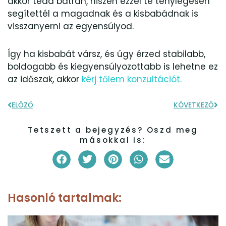
akkor tedd bátran, hiszen ezzel te ténylegesen
segítettél a magadnak és a kisbabádnak is
visszanyerni az egyensúlyod.
Így ha kisbabát vársz, és úgy érzed stabilabb,
boldogabb és kiegyensúlyozottabb is lehetne ez
az időszak, akkor
kérj tőlem konzultációt.
ELŐZŐ
KÖVETKEZŐ
Előző
Kö
Tetszett a bejegyzés? Oszd meg
másokkal is:
Hasonló tartalmak: