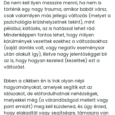
De nem kell ilyen messzire menni, ha nem is
történik egy nagy trauma, amikor babát vársz,
csak valamilyen más jellegű változás (melyet a
pszichológia krízishelyzetnek tekint), mint
például, költözés, az is hatással lehet rád.
Mindenképpen fontos lehet, hogy milyen
körülmények vezettek ezekhez a változásokhoz
(saját döntés volt, vagy negatív eseménysor
után alakult így), illetve nagy jelentőséggel bír
az is, hogy hogyan kezeled (kezelitek) ezt a
változást.
Ebben a cikkben én is írok olyan népi
hagyományokat, amelyek segítik ezt az
időszakot, de előfordulhatnak nehézségek,
melyekkel még (a várandóságod mellett vagy
pont emiatt) meg kell küzdened, és úgy érzed,
hogy elakadtál vagy segítségre, támaszra van