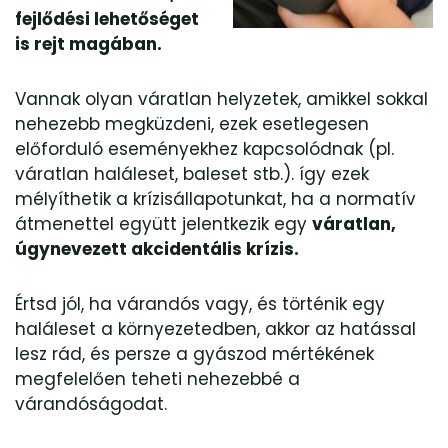
fejlődési lehetőséget
is rejt magában.
Vannak olyan váratlan helyzetek, amikkel sokkal
nehezebb megküzdeni, ezek esetlegesen
előforduló eseményekhez kapcsolódnak (pl.
váratlan haláleset, baleset stb.). így ezek
mélyíthetik a krízisállapotunkat, ha a normatív
átmenettel együtt jelentkezik egy
váratlan,
úgynevezett akcidentális krízis.
Értsd jól, ha várandós vagy, és történik egy
haláleset a környezetedben, akkor az hatással
lesz rád, és persze a gyászod mértékének
megfelelően teheti nehezebbé a
várandóságodat.