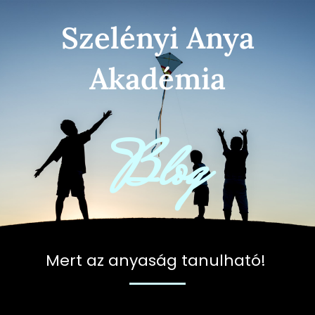
Skip
Szelényi Anya
to
content
Akadémia
Blog
Mert az anyaság tanulható!