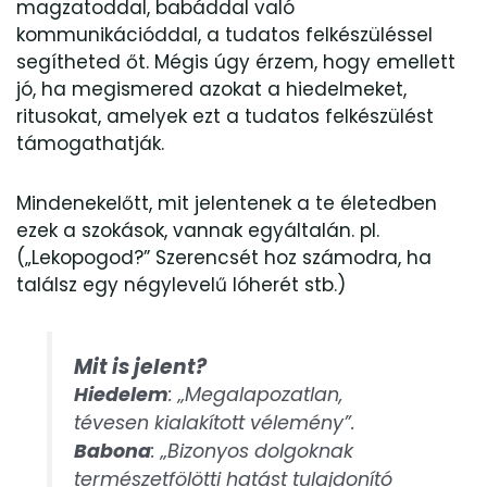
magzatoddal, babáddal való
kommunikációddal, a tudatos felkészüléssel
segítheted őt. Mégis úgy érzem, hogy emellett
jó, ha megismered azokat a hiedelmeket,
ritusokat, amelyek ezt a tudatos felkészülést
támogathatják.
Mindenekelőtt, mit jelentenek a te életedben
ezek a szokások, vannak egyáltalán. pl.
(„Lekopogod?” Szerencsét hoz számodra, ha
találsz egy négylevelű lóherét stb.)
Mit is jelent?
Hiedelem
: „Megalapozatlan,
tévesen kialakított vélemény”.
Babona
: „Bizonyos dolgoknak
természetfölötti hatást tulajdonító