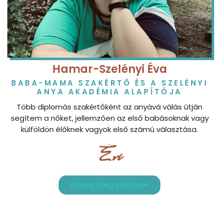
Hamar-Szelényi Éva
BABA-MAMA SZAKÉRTŐ ÉS A SZELÉNYI
ANYA AKADÉMIA ALAPÍTÓJA
Több diplomás szakértőként az anyává válás útján
segítem a nőket, jellemzően az első babásoknak vagy
külföldön élőknek vagyok első számú választása.
Évi
Ismerj meg jobban