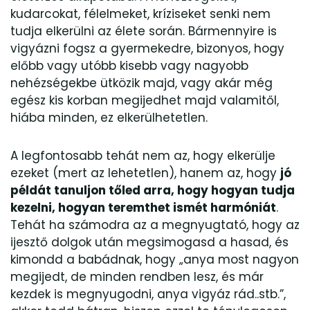
kudarcokat, félelmeket, kríziseket senki nem
tudja elkerülni az élete során. Bármennyire is
vigyázni fogsz a gyermekedre, bizonyos, hogy
előbb vagy utóbb kisebb vagy nagyobb
nehézségekbe ütközik majd, vagy akár még
egész kis korban megijedhet majd valamitől,
hiába minden, ez elkerülhetetlen.
A legfontosabb tehát nem az, hogy elkerülje
ezeket (mert az lehetetlen), hanem az, hogy
jó
példát tanuljon tőled arra, hogy hogyan tudja
kezelni, hogyan teremthet ismét harmóniát
.
Tehát ha számodra az a megnyugtató, hogy az
ijesztő dolgok után megsimogasd a hasad, és
kimondd a babádnak, hogy „anya most nagyon
megijedt, de minden rendben lesz, és már
kezdek is megnyugodni, anya vigyáz rád..stb.”,