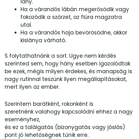
lány.
Ha a várandós lábán megerősödik vagy
fokozódik a szőrzet, az fiúra magzatra
utal.
Ha a várandós haja bevörösödne, akkor
kislánya várható.
S folytathatnánk a sort. Ugye nem kérdés
szerinted sem, hogy hány esetben igazolódtak
be ezek, mégis milyen érdekes, és manapság is
nagy rutinnal teszünk ilyen megállapításokat,
mert ilyen az ember.
Szerintem barátként, rokonként is
szeretnénk valahogy kapcsolódni ehhez a nagy
eseményhez,
és ez a találgatás (bizonygatás vagy jóslás)
pont jó lehetőségnek tűnik erre.