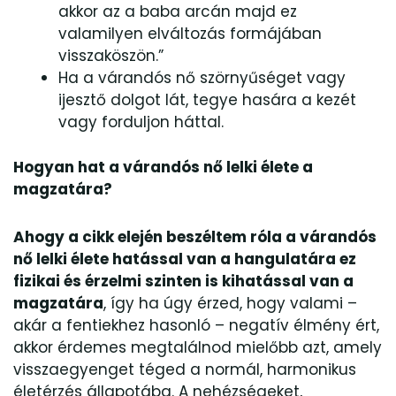
akkor az a baba arcán majd ez
valamilyen elváltozás formájában
visszaköszön.”
Ha a várandós nő szörnyűséget vagy
ijesztő dolgot lát, tegye hasára a kezét
vagy forduljon háttal.
Hogyan hat a várandós nő lelki élete a
magzatára?
Ahogy a cikk elején beszéltem róla a várandós
nő lelki élete hatással van a hangulatára ez
fizikai és érzelmi szinten is kihatással van a
magzatára
, így ha úgy érzed, hogy valami –
akár a fentiekhez hasonló – negatív élmény ért,
akkor érdemes megtalálnod mielőbb azt, amely
visszaegyenget téged a normál, harmonikus
életérzés állapotába. A nehézségeket,