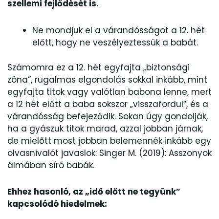
szellemi fejlődését is.
Ne mondjuk el a várandósságot a 12. hét
előtt, hogy ne veszélyeztessük a babát.
Számomra ez a 12. hét egyfajta „biztonsági
zóna”, rugalmas elgondolás sokkal inkább, mint
egyfajta titok vagy valótlan babona lenne, mert
a 12 hét előtt a baba sokszor „visszafordul”, és a
várandósság befejeződik. Sokan úgy gondolják,
ha a gyászuk titok marad, azzal jobban járnak,
de mielőtt most jobban belemennék inkább egy
olvasnivalót javaslok: Singer M. (2019): Asszonyok
álmában síró babák.
Ehhez hasonló, az „idő előtt ne tegyünk”
kapcsolódó hiedelmek: