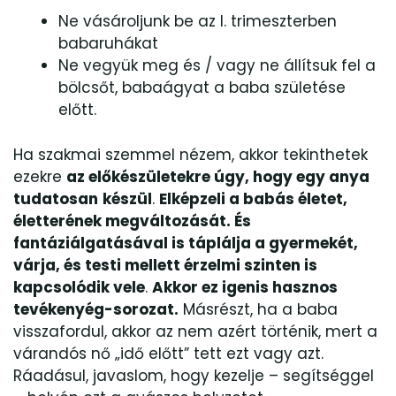
Ne vásároljunk be az I. trimeszterben
babaruhákat
Ne vegyük meg és / vagy ne állítsuk fel a
bölcsőt, babaágyat a baba születése
előtt.
Ha szakmai szemmel nézem, akkor tekinthetek
ezekre
az előkészületekre úgy, hogy egy anya
tudatosan
készül
.
Elképzeli a babás életet,
életterének megváltozását. És
fantáziálgatásával is táplálja a gyermekét,
várja, és testi mellett érzelmi szinten is
kapcsolódik vele
.
Akkor ez igenis hasznos
tevékenyég-sorozat.
Másrészt, ha a baba
visszafordul, akkor az nem azért történik, mert a
várandós nő „idő előtt” tett ezt vagy azt.
Ráadásul, javaslom, hogy kezelje – segítséggel