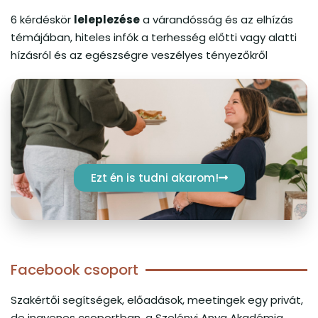
6 kérdéskör
leleplezése
a várandósság és az elhízás
témájában, hiteles infók a terhesség előtti vagy alatti
hízásról és az egészségre veszélyes tényezőkről
Ezt én is tudni akarom!
Facebook csoport
Szakértői segítségek, előadások, meetingek egy privát,
de ingyenes csoportban, a Szelényi Anya Akadémia