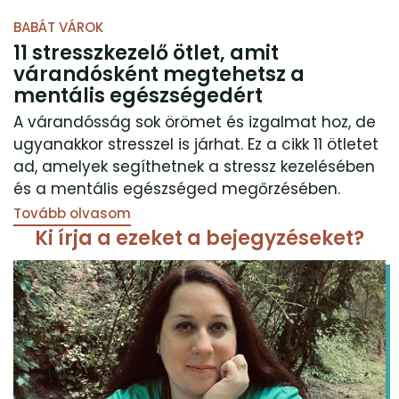
BABÁT VÁROK
11 stresszkezelő ötlet, amit
várandósként megtehetsz a
mentális egészségedért
A várandósság sok örömet és izgalmat hoz, de
ugyanakkor stresszel is járhat. Ez a cikk 11 ötletet
ad, amelyek segíthetnek a stressz kezelésében
és a mentális egészséged megőrzésében.
Tovább olvasom
Ki írja a ezeket a bejegyzéseket?