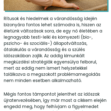
Rítusok és hiedelmek a várandósság idején
bizonyára fontos lehet számodra is, hiszen az
életünk változások sora, de egy nő életében a
legnagyobb testi-lelki és környezeti (bio-,
pszicho- és szociális-) állapotváltozás,
átalakulás a várandósság és a szülés
időszakában zajlik. Az addig kimunkált
megküzdési stratégiák egyensúlya felborul,
mert az eddig nem ismert helyzetekkel
találkozva a megszokott problémamegoldás
nem minden esetben alkalmazható.
Mégis fontos támpontot jelenthet az időszak
újratervezésében, így már most a cikkem elején
engedd meg, hogy felhívjam a figyelmedet