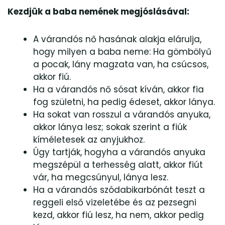
Kezdjük a baba nemének megjóslásával:
A várandós nő hasának alakja elárulja,
hogy milyen a baba neme: Ha gömbölyű
a pocak, lány magzata van, ha csúcsos,
akkor fiú.
Ha a várandós nő sósat kíván, akkor fia
fog születni, ha pedig édeset, akkor lánya.
Ha sokat van rosszul a várandós anyuka,
akkor lánya lesz; sokak szerint a fiúk
kíméletesek az anyjukhoz.
Úgy tartják, hogyha a várandós anyuka
megszépül a terhesség alatt, akkor fiút
vár, ha megcsúnyul, lánya lesz.
Ha a várandós szódabikarbónát teszt a
reggeli első vizeletébe és az pezsegni
kezd, akkor fiú lesz, ha nem, akkor pedig