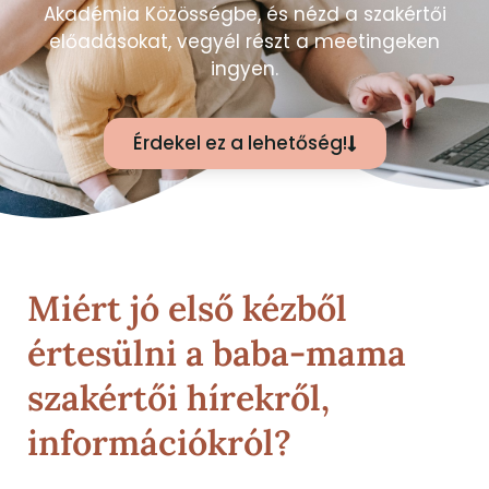
Akadémia Közösségbe, és nézd a szakértői
előadásokat, vegyél részt a meetingeken
ingyen.
Érdekel ez a lehetőség!
Miért jó első kézből
értesülni a baba-mama
szakértői hírekről,
információkról?