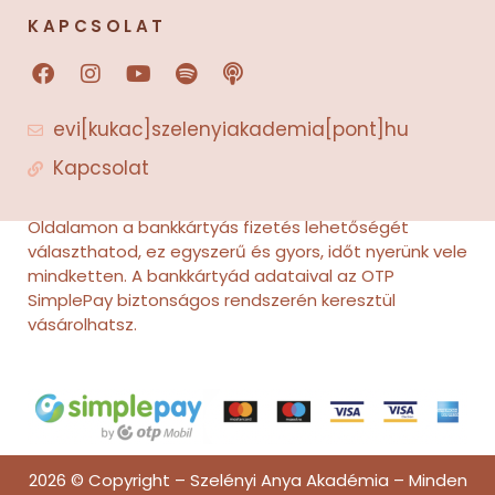
KAPCSOLAT
F
I
Y
S
P
a
n
o
p
o
c
s
u
o
d
evi[kukac]szelenyiakademia[pont]hu
e
t
t
t
c
b
a
u
i
a
Kapcsolat
o
g
b
f
s
o
r
e
y
t
k
a
Oldalamon a bankkártyás fizetés lehetőségét
m
választhatod, ez egyszerű és gyors, időt nyerünk vele
mindketten. A bankkártyád adataival az OTP
SimplePay biztonságos rendszerén keresztül
vásárolhatsz.
2026 © Copyright – Szelényi Anya Akadémia – Minden