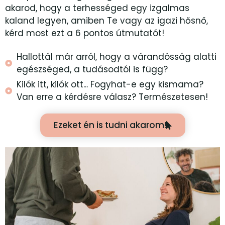
akarod, hogy a terhességed egy izgalmas
kaland legyen, amiben Te vagy az igazi hősnő,
kérd most ezt a 6 pontos útmutatót!
Hallottál már arról, hogy a várandósság alatti
egészséged, a tudásodtól is függ?
Kilók itt, kilók ott... Fogyhat-e egy kismama?
Van erre a kérdésre válasz? Természetesen!
Ezeket én is tudni akarom!