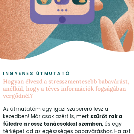
INGYENES ÚTMUTATÓ
Hogyan élvezd a stresszmentesebb babavárást,
anélkül, hogy a téves információk fogságában
vergődnél?
Az útmutatóm egy igazi szupererő lesz a
kezedben! Már csak azért is, mert
szűrőt rak a
füledre a rossz tanácsokkal szemben
, és egy
térképet ad az egészséges babaváráshoz. Ha azt