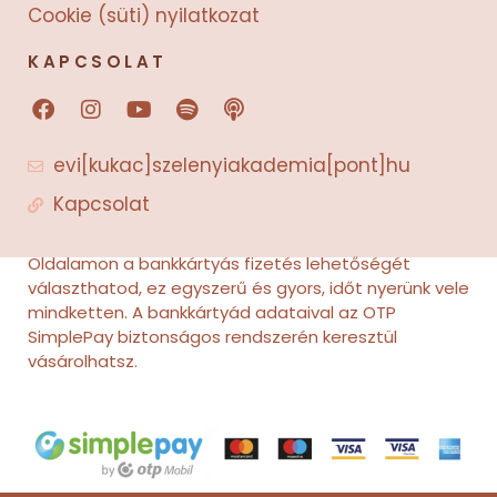
Cookie (süti) nyilatkozat
KAPCSOLAT
F
I
Y
S
P
a
n
o
p
o
c
s
u
o
d
evi[kukac]szelenyiakademia[pont]hu
e
t
t
t
c
b
a
u
i
a
Kapcsolat
o
g
b
f
s
o
r
e
y
t
k
a
Oldalamon a bankkártyás fizetés lehetőségét
m
választhatod, ez egyszerű és gyors, időt nyerünk vele
mindketten. A bankkártyád adataival az OTP
SimplePay biztonságos rendszerén keresztül
vásárolhatsz.