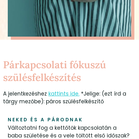
Párkapcsolati fókuszú
szülésfelkészítés
A jelentkezéshez
kattints ide.
*Jelige: (ezt írd a
tárgy mezőbe): páros szülésfelkészítő
NEKED ÉS A PÁRODNAK
Változtatni fog a kettőtök kapcsolatán a
baba születése és a vele töltött első időszak?