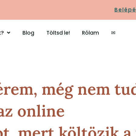
Belépé
k?
Blog
Töltsd le!
Rólam
✉
kérem, még nem tu
az online
 mert költözik a 