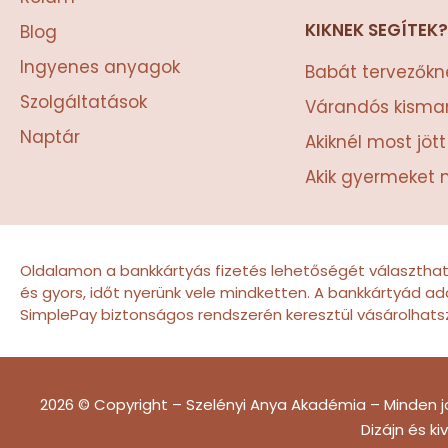
KIKNEK SEGÍTEK?
Blog
Ingyenes anyagok
Babát tervezőkn
Szolgáltatások
Várandós kism
Naptár
Akiknél most jöt
Akik gyermeket 
Oldalamon a bankkártyás fizetés lehetőségét választha
és gyors, időt nyerünk vele mindketten. A bankkártyád ad
SimplePay biztonságos rendszerén keresztül vásárolhats
2026 © Copyright – Szelényi Anya Akadémia – Minden j
Dizájn és ki