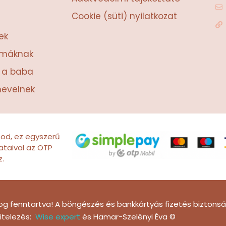
Cookie (süti) nyilatkozat
ek
amáknak
t a baba
nevelnek
tod, ez egyszerű
ataival az OTP
z.
og fenntartva! A böngészés és bankkártyás fizetés biztonsá
vitelezés:
Wise expert
és Hamar-Szelényi Éva ©