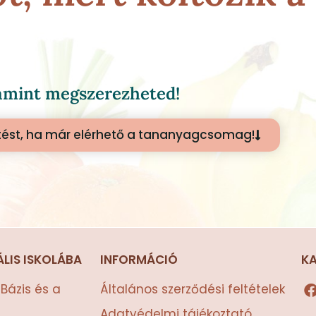
, amint megszerezheted!
ítést, ha már elérhető a tananyagcsomag!
ÁLIS ISKOLÁBA
INFORMÁCIÓ
K
Bázis és a
Általános szerződési feltételek
Adatvédelmi tájékoztató