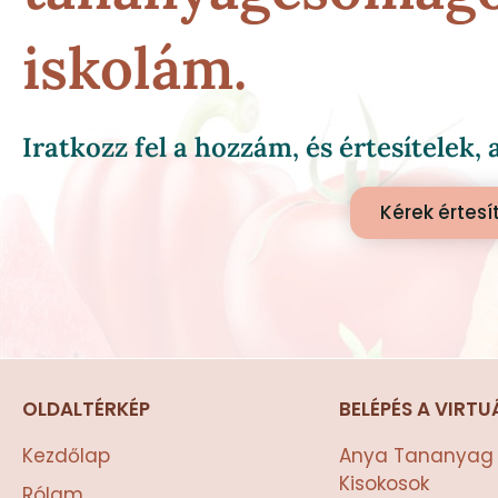
iskolám.
Iratkozz fel a hozzám, és értesítelek
Kérek értes
OLDALTÉRKÉP
BELÉPÉS A VIRTU
Kezdőlap
Anya Tananyag 
Kisokosok
Rólam