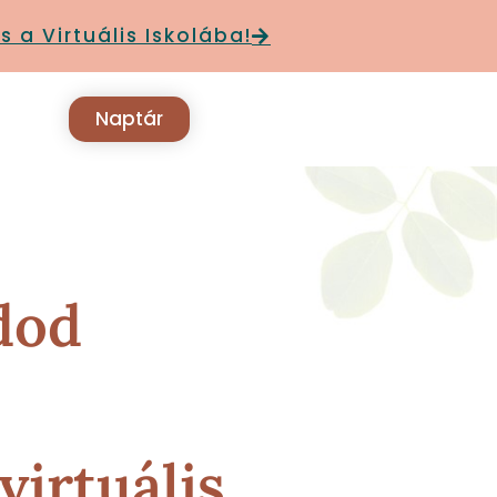
s a Virtuális Iskolába!
Naptár
dod
virtuális