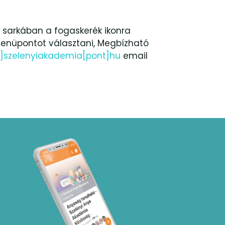
ő sarkában a fogaskerék ikonra
 menüpontot választani, Megbízható
c]szelenyiakademia[pont]hu
email