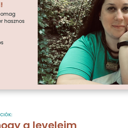
!
csomag
er hasznos
os
CIÓK:
ogy a leveleim