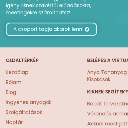
igénylőknek szakértői előadásokra,
meetingekre számíthatsz!
A csoport tagja akarok lenni!
OLDALTÉRKÉP
BELÉPÉS A VIRTU
Kezdőlap
Anya Tananyag 
Kisokosok
Rólam
KIKNEK SEGÍTEK?
Blog
Ingyenes anyagok
Babát tervezőkn
Szolgáltatások
Várandós kism
Naptár
Akiknél most jöt