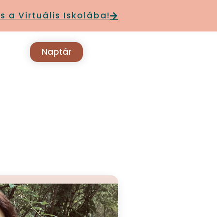
s a Virtuális Iskolába!
Naptár