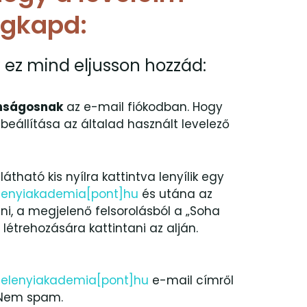
egkapd:
 ez mind eljusson hozzád:
nságosnak
az e-mail fiókodban. Hogy
eállítása az általad használt levelező
látható kis nyílra kattintva lenyílik egy
elenyiakademia[pont]hu
és utána az
ani, a megjelenő felsorolásból a „Soha
 létrehozására kattintani az alján.
zelenyiakademia[pont]hu
e-mail címről
: Nem spam.