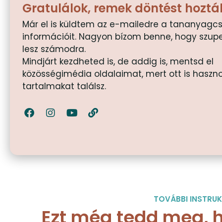
Gratulálok, remek döntést hoztál
Már el is küldtem az e-mailedre a tananyag
információit. Nagyon bízom benne, hogy szup
lesz számodra.
Mindjárt kezdheted is, de addig is, mentsd el
közösségimédia oldalaimat, mert ott is haszn
tartalmakat találsz.
F
I
Y
L
a
n
o
i
c
s
u
n
e
t
t
k
b
a
u
o
g
b
o
r
e
k
a
m
TOVÁBBI INSTRUK
Ezt még tedd meg, h