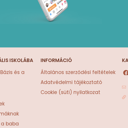
ÁLIS ISKOLÁBA
INFORMÁCIÓ
K
Bázis és a
Általános szerződési feltételek
Adatvédelmi tájékoztató
Cookie (süti) nyilatkozat
ek
amáknak
t a baba