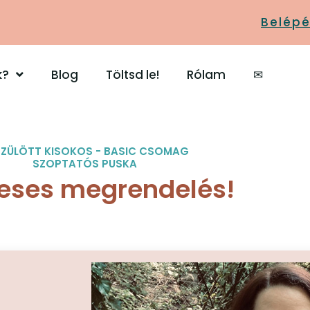
Belépé
k?
Blog
Töltsd le!
Rólam
✉
ZÜLÖTT KISOKOS - BASIC CSOMAG
SZOPTATÓS PUSKA
reses megrendelés!