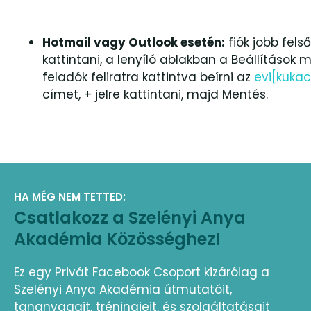
Hotmail vagy Outlook esetén:
fiók jobb fels
kattintani, a lenyíló ablakban a Beállítások
feladók feliratra kattintva beírni az
evi[kuka
címet, + jelre kattintani, majd Mentés.
HA MÉG NEM TETTED:
Csatlakozz a Szelényi Anya
Akadémia Közösséghez!
Ez egy Privát Facebook Csoport kizárólag a
Szelényi Anya Akadémia útmutatóit,
tananyagait, tréningjeit, és szolgáltatásait