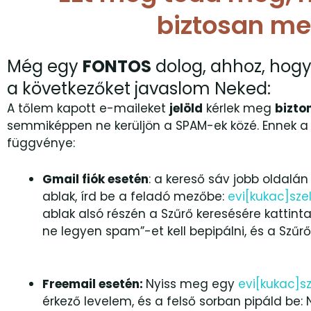
biztosan m
Még egy
FONTOS
dolog, ahhoz, hogy
a következőket javaslom Neked:
A tőlem kapott e-maileket
jelöld
kérlek meg
bizto
semmiképpen ne kerüljön a SPAM-ek közé. Ennek a b
függvénye:
Gmail fiók esetén
: a kereső sáv jobb oldalán 
ablak, írd be a feladó mezőbe:
evi[kukac]sz
ablak alsó részén a Szűrő keresésére kattint
ne legyen spam”-et kell bepipálni, és a Szűrő
Freemail esetén:
Nyiss meg egy
evi[kukac]s
érkező levelem, és a felső sorban pipáld be