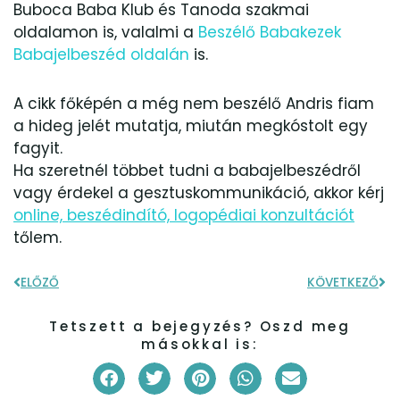
Buboca Baba Klub és Tanoda szakmai
oldalamon is, valalmi a
Beszélő Babakezek
Babajelbeszéd oldalán
is.
A cikk főképén a még nem beszélő Andris fiam
a hideg jelét mutatja, miután megkóstolt egy
fagyit.
Ha szeretnél többet tudni a babajelbeszédről
vagy érdekel a gesztuskommunikáció, akkor kérj
online, beszédindító, logopédiai konzultációt
tőlem.
ELŐZŐ
KÖVETKEZŐ
Előző
Kö
Tetszett a bejegyzés? Oszd meg
másokkal is: