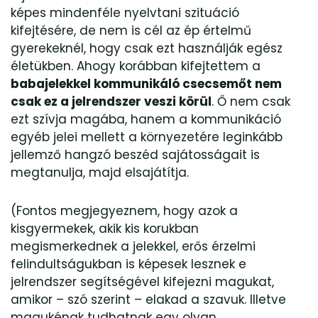
képes mindenféle nyelvtani szituáció
kifejtésére, de nem is cél az ép értelmű
gyerekeknél, hogy csak ezt használják egész
életükben. Ahogy korábban kifejtettem a
babajelekkel kommunikáló csecsemőt nem
csak ez a jelrendszer veszi körül
. Ő nem csak
ezt szívja magába, hanem a kommunikáció
egyéb jelei mellett a környezetére leginkább
jellemző hangzó beszéd sajátosságait is
megtanulja, majd elsajátítja.
(Fontos megjegyeznem, hogy azok a
kisgyermekek, akik kis korukban
megismerkednek a jelekkel, erős érzelmi
felindultságukban is képesek lesznek e
jelrendszer segítségével kifejezni magukat,
amikor – szó szerint – elakad a szavuk. Illetve
magukénak tudhatnak egy olyan