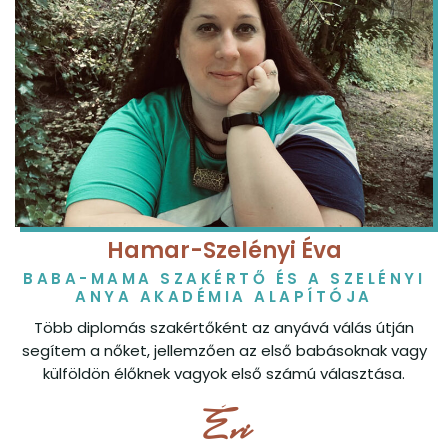
Hamar-Szelényi Éva
BABA-MAMA SZAKÉRTŐ ÉS A SZELÉNYI
ANYA AKADÉMIA ALAPÍTÓJA
Több diplomás szakértőként az anyává válás útján
segítem a nőket, jellemzően az első babásoknak vagy
külföldön élőknek vagyok első számú választása.
Évi