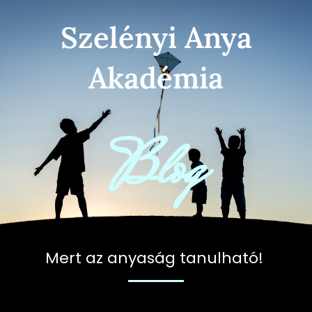
Skip
Szelényi Anya
to
content
Akadémia
Blog
Mert az anyaság tanulható!