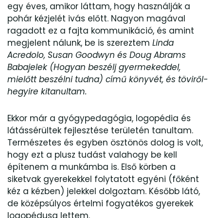
egy éves, amikor láttam, hogy használják a
pohár kézjelét ivás előtt. Nagyon magával
ragadott ez a fajta kommunikáció, és amint
megjelent nálunk, be is szereztem
Linda
Acredolo, Susan Goodwyn és Doug Abrams
Babajelek (Hogyan beszélj gyermekeddel,
mielőtt beszélni tudna) című könyvét, és töviről-
hegyire kitanultam.
Ekkor már a gyógypedagógia, logopédia és
látássérültek fejlesztése területén tanultam.
Természetes és egyben ösztönös dolog is volt,
hogy ezt a plusz tudást valahogy be kell
építenem a munkámba is. Első körben a
siketvak gyerekekkel folytatott egyéni (főként
kéz a kézben) jelekkel dolgoztam. Később látó,
de középsúlyos értelmi fogyatékos gyerekek
logopédusa lettem.