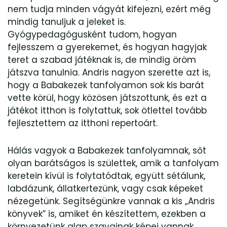
nem tudja minden vágyát kifejezni, ezért még
mindig tanuljuk a jeleket is.
Gyógypedagógusként tudom, hogyan
fejlesszem a gyerekemet, és hogyan hagyjak
teret a szabad játéknak is, de mindig öröm
játszva tanulnia. Andris nagyon szerette azt is,
hogy a Babakezek tanfolyamon sok kis barát
vette körül, hogy közösen játszottunk, és ezt a
játékot itthon is folytattuk, sok ötlettel tovább
fejlesztettem az itthoni repertoárt.
Hálás vagyok a Babakezek tanfolyamnak, sőt
olyan barátságos is születtek, amik a tanfolyam
keretein kívül is folytatódtak, együtt sétálunk,
labdázunk, állatkertezünk, vagy csak képeket
nézegetünk. Segítségünkre vannak a kis „Andris
könyvek” is, amiket én készítettem, ezekben a
környezetünk alap szavainak képei vannak