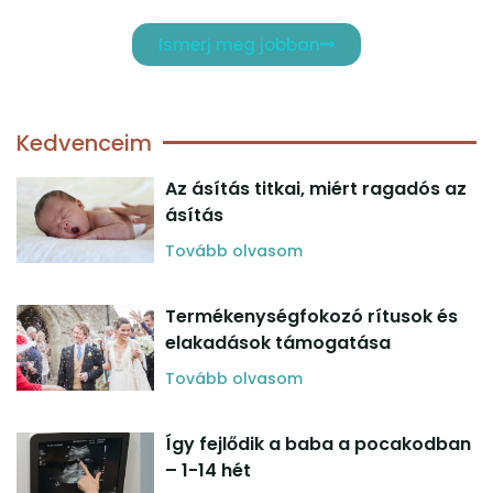
Ismerj meg jobban
Kedvenceim
Az ásítás titkai, miért ragadós az
ásítás
Tovább olvasom
Termékenységfokozó rítusok és
elakadások támogatása
Tovább olvasom
Így fejlődik a baba a pocakodban
– 1-14 hét