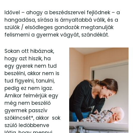
Idővel – ahogy a beszédszervei fejlődnek – a
hangadása, sírása is árnyaltabbá válik, és a
szülők / elsődleges gondozók megtanulják
felismerni a gyermek vágyát, szándékát.
Sokan ott hibáznak,
hogy azt hiszik, ha
egy gyerek nem tud
beszélni, akkor nem is
tud figyelni, tanulni,
pedig ez nem igaz.
Amikor felmérjük egy
még nem beszélő
gyermek passzív
szókincsét*, akkor sok
szülő ledöbbenve
látja, hogy mennyi