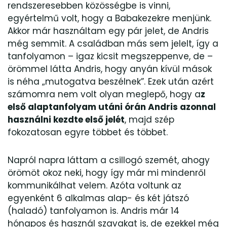
rendszeresebben közösségbe is vinni,
egyértelmű volt, hogy a Babakezekre menjünk.
Akkor már használtam egy pár jelet, de Andris
még semmit. A családban más sem jelelt, így a
tanfolyamon – igaz kicsit megszeppenve, de –
örömmel látta Andris, hogy anyán kívül mások
is néha „mutogatva beszélnek”. Ezek után azért
számomra nem volt olyan meglepő, hogy a
z
első alaptanfolyam utáni órán Andris azonnal
használni kezdte első jelét
, majd szép
fokozatosan egyre többet és többet.
Napról napra láttam a csillogó szemét, ahogy
örömöt okoz neki, hogy így már mi mindenről
kommunikálhat velem. Azóta voltunk az
egyenként 6 alkalmas alap- és két játszó
(haladó) tanfolyamon is. Andris már 14
hónapos és használ szavakat is, de ezekkel még