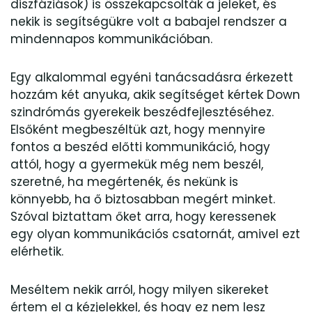
diszfáziások) is összekapcsolták a jeleket, és
nekik is segítségükre volt a babajel rendszer a
mindennapos kommunikációban.
Egy alkalommal egyéni tanácsadásra érkezett
hozzám két anyuka, akik segítséget kértek Down
szindrómás gyerekeik beszédfejlesztéséhez.
Elsőként megbeszéltük azt, hogy mennyire
fontos a beszéd előtti kommunikáció, hogy
attól, hogy a gyermekük még nem beszél,
szeretné, ha megértenék, és nekünk is
könnyebb, ha ő biztosabban megért minket.
Szóval biztattam őket arra, hogy keressenek
egy olyan kommunikációs csatornát, amivel ezt
elérhetik.
Meséltem nekik arról, hogy milyen sikereket
értem el a kézjelekkel, és hogy ez nem lesz