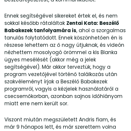
Ennek segítségével sikereket értek el, és nem
sokkal később rátaláltak
Zentai Kata: Beszélő
Babakezek tanfolyamára is
, ahol a szorgalmas
tanulás folytatódott. Ennek köszönhetően én is
részese lehettem az ő nagy útjuknak, és videón
nézhettem mosolyogó örömmel a kis Blanka
ügyes mesélését (akkor még a jelek
segítségével). Már akkor terveztük, hogy a
program vezetőjével történő találkozás után
szakvéleményt írjak a Beszélő Babakezek
programról, vagyis a kézjelek használatáról a
csecsemőkorban, azonban sajnos időhiányom
miatt erre nem került sor.
Viszont miután megszületett Andris fiam, és
már 9 hónapos lett, és már szerettem volna