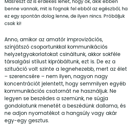
Másrészt az is érdekes lehet, hogy ők, akik ebben
benne vannak, m
it is fognak fel ebből az egészből, ha
ez egy spontán dolog len
ne, de ilyen nincs. Próbáljuk
csak ki!
Anno, amikor az amatőr improvizációs,
színjátszó csoportunkkal kommunikációs
helyzetgyakorlatokat csináltunk, akkor sokféle
társalgási stílust kipróbáltunk, ezt is. De ez a
szituáció volt szinte a legnehezebb, mert az élet
– szerencsére – nem ilyen, nagyon nagy
koncentrációt jelentett, hogy semmilyen egyéb
kommunikációs csatornát ne használjuk. Ne
legyen se beszédes a szemünk, ne súgja
gondolatunk menetét a beszédünk dallama, és
ne adjon nyomatékot a hangsúly vagy akár
egy-egy gesztus.