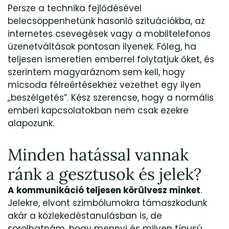
Persze a technika fejlődésével
belecsöppenhetünk hasonló szituációkba, az
internetes csevegések vagy a mobiltelefonos
üzenetváltások pontosan ilyenek. Főleg, ha
teljesen ismeretlen emberrel folytatjuk őket, és
szerintem magyaráznom sem kell, hogy
micsoda félreértésekhez vezethet egy ilyen
„beszélgetés”. Kész szerencse, hogy a normális
emberi kapcsolatokban nem csak ezekre
alapozunk.
Minden hatással vannak
ránk a gesztusok és jelek?
A kommunikáció teljesen körülvesz minket
.
Jelekre, elvont szimbólumokra támaszkodunk
akár a közlekedéstanulásban is, de
sorolhatnám, hogy mennyi és milyen típusú