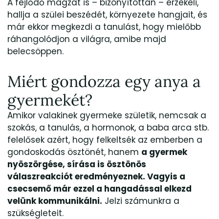
A fejlődő magzat is – bizonyítottan – érzékeli,
hallja a szülei beszédét, környezete hangjait, és
már ekkor megkezdi a tanulást, hogy mielőbb
ráhangolódjon a világra, amibe majd
belecsöppen.
Miért gondozza egy anya a
gyermekét?
Amikor valakinek gyermeke születik, nemcsak a
szokás, a tanulás, a hormonok, a baba arca stb.
felelősek azért, hogy felkeltsék az emberben a
gondoskodás ösztönét, hanem
a gyermek
nyöszörgése, sírása is ösztönös
válaszreakciót eredményeznek. Vagyis a
csecsemő már ezzel a hangadással elkezd
velünk kommunikálni.
Jelzi számunkra a
szükségleteit.