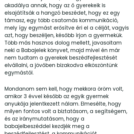
akadálya annak, hogy az ő gyerekeik is
elsajátítsák a hangzó beszédet, hogy ez egy
támasz, egy több csatornás kommunikáció,
mely így egymást erősítve éri el a célját, vagyis
azt, hogy beszéljen, később írjon a gyermekük.
Több más hasznos dolog mellett, javasoltam
neki a Babajelek könyvet, majd mivel én már
nem tudtam a gyerekek beszédfejlesztését
elvállalni, a jövőben bizakodva elköszöntünk
egymástól.
Mondanom sem kell, hogy mekkora öröm volt,
amikor 3 évvel később az egyik gyermek
anyukája jelentkezett nálam. Elmesélte, hogy
milyen fontos volt a biztatásom, a segítségem,
és az iránymutatásom, hogy a
babajelbeszéddel kezdjék meg a
beszédfejlesztést, a kommunikációt.